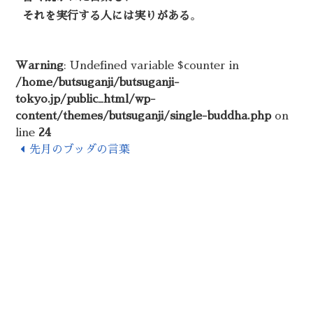
それを実行する人には実りがある
。
Warning
: Undefined variable $counter in
/home/butsuganji/butsuganji-
tokyo.jp/public_html/wp-
content/themes/butsuganji/single-buddha.php
on
line
24
先月のブッダの言葉