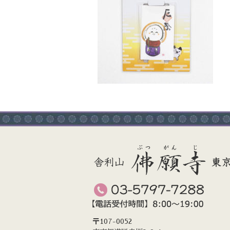
〒107-0052