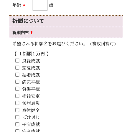
年齢
＊
歳
祈願について
祈願内容
＊
希望される祈願名をお選びください。（複数回答可）
【 １祈願１万円 】
良縁成就
恋愛成就
結婚成就
病気平癒
負傷平癒
術後安定
無病息災
身体健全
ぼけ封じ
子宝成就
安産成就