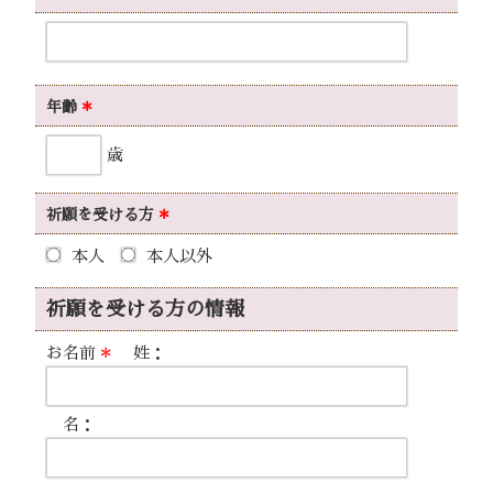
年齢
＊
歳
祈願を
受ける方
＊
本人
本人以外
祈願を受ける方の情報
お名前
＊
姓：
名：