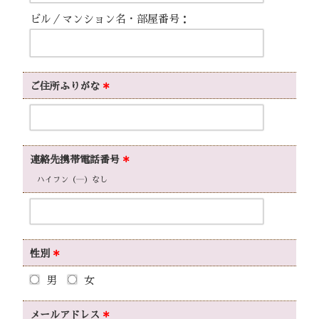
ビル／マンション名・部屋番号：
ご住所
ふりがな
＊
連絡先携帯
電話番号
＊
ハイフン（―）なし
性別
＊
男
女
メール
アドレス
＊