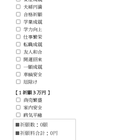
夫婦円満
合格祈願
学業成就
学力向上
仕事繁栄
転職成就
友人和合
開運招来
一願成就
車輌安全
厄除け
【１祈願３万円 】
商売繁盛
家内安全
病気平癒