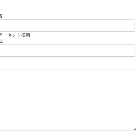
者
ターネット検索
他