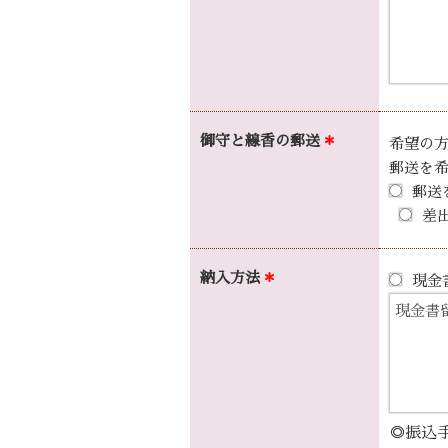
御守と線香の
郵送
＊
希望の
郵送を
郵送
差
納入方法
＊
現金
◎振込