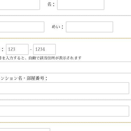
名：
めい：
号：
-
号を入力すると、自動で該当住所が表示されます
マンション名・部屋番号：