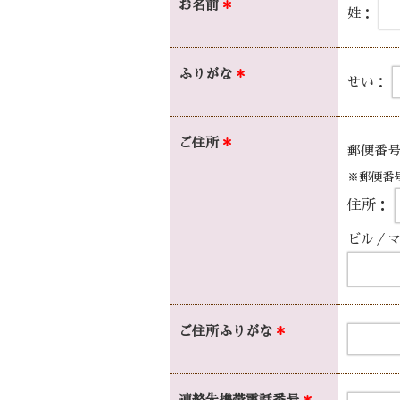
お名前
＊
姓：
ふりがな
＊
せい：
ご住所
＊
郵便番
※郵便番
住所：
ビル／
ご住所ふりがな
＊
連絡先
携帯電話番号
＊