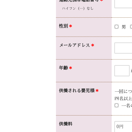
ハイフン（―）なし
性別
＊
男
メールアドレス
＊
年齢
＊
供養される嬰児様
＊
一回に
四名以
一名
供養料