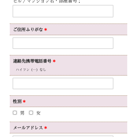
ビル／マンション名・部屋番号：
ご住所ふりがな
＊
連絡先
携帯電話番号
＊
ハイフン（―）なし
性別
＊
男
女
メールアドレス
＊