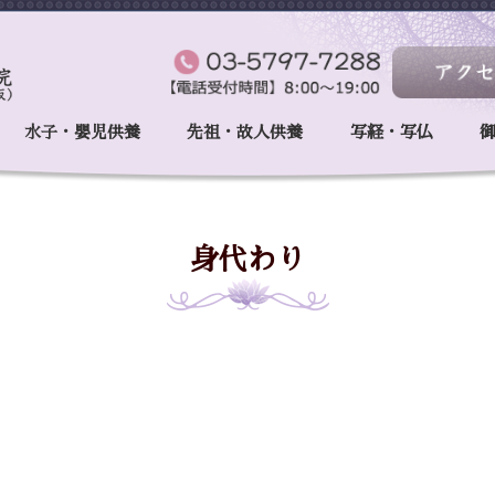
水子・嬰児供養
先祖・故人供養
写経・写仏
身代わり