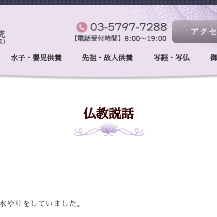
水子・嬰児供養
先祖・故人供養
写経・写仏
仏教説話
水やりをしていました。