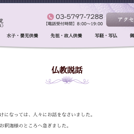
水子・嬰児供養
先祖・故人供養
写経・写仏
仏教説話
けになっては、人々にお話をなさいました。
お釈迦様のところへ急ぎました。