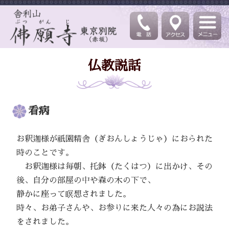
仏教説話
看病
お釈迦様が祇園精舎（ぎおんしょうじゃ）におられた
時のことです。
お釈迦様は毎朝、托鉢（たくはつ）に出かけ、その
後、自分の部屋の中や森の木の下で、
静かに座って瞑想されました。
時々、お弟子さんや、お参りに来た人々の為にお説法
をされました。